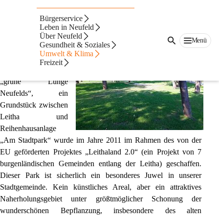
Grüne Oase
Bürgerservice
Die grüne Lunge Neufelds
Leben in Neufeld
Über Neufeld
Menü
Gesundheit & Soziales
Das 
Umwelt & Klima
Naherholungsgebiet 
Freizeit
im Stadtpark, die 
„grüne Lunge 
Neufelds“, ein 
Grundstück zwischen 
Leitha und 
Reihenhausanlage 
„Am Stadtpark“ wurde im Jahre 2011 im Rahmen des von der 
EU geförderten Projektes „Leithaland 2.0“ (ein Projekt von 7 
burgenländischen Gemeinden entlang der Leitha) geschaffen. 
Dieser Park ist sicherlich ein besonderes Juwel in unserer 
Stadtgemeinde. Kein künstliches Areal, aber ein attraktives 
Naherholungsgebiet unter größtmöglicher Schonung der 
wunderschönen Bepflanzung, insbesondere des alten 