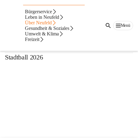
Galerien 2026
Bürgerservice
Leben in Neufeld
Flurreinigung 2026
Über Neufeld
Menü
Gesundheit & Soziales
Faschingsdienstag 2026
Umwelt & Klima
Sportlergschnas 2026
Freizeit
Obstbaumschnittkurs 2026
Stadtball 2026