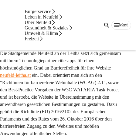
Auf dieser Seite
Bürgerservice
Barrierefreiheitserklär
Leben in Neufeld
Über Neufeld
Menü
Gesundheit & Soziales
ung
Umwelt & Klima
Freizeit
1. Präambel
Die Stadtgemeinde Neufeld an der Leitha setzt sich gemeinsam 
mit ihrem Technologiepartner citiesapps für einen 
höchstmöglichen Grad an Barrierefreiheit für ihre Website 
neufeld-leitha.at
 ein. Dabei orientiert man sich an den 
"Richtlinien für barrierefreie Webinhalte (WCAG) 2.1", sowie 
den Best-Practice Vorgaben der W3C WAI ARIA Task Force, 
und ist bestrebt, die Website in Übereinstimmung mit den 
anwendbaren gesetzlichen Bestimmungen zu gestalten. Dazu 
gehört die Richtlinie (EU) 2016/2102 des Europäischen 
Parlaments und des Rates vom 26. Oktober 2016 über den 
barrierefreien Zugang zu den Websites und mobilen 
Anwendungen öffentlicher Stellen.