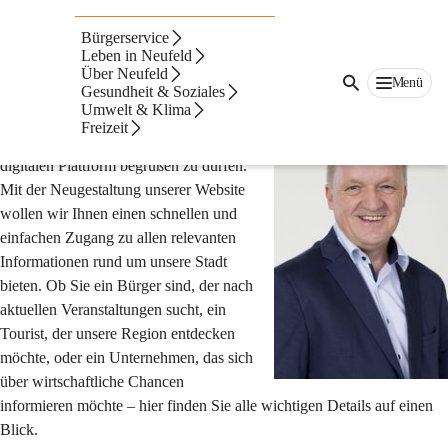
Neufeld
an
Bürgerservice
der
Suche
Leben in Neufeld
Leitha
nach
Über Neufeld
Menü
Inhalten
Gesundheit & Soziales
Herzlich willkommen auf unserer NEUEN Website!
und
Umwelt & Klima
mehr...
Freizeit
Es freut mich, Sie auf dieser neuen 
digitalen Plattform begrüßen zu dürfen. 
Mit der Neugestaltung unserer Website 
wollen wir Ihnen einen schnellen und 
einfachen Zugang zu allen relevanten 
Informationen rund um unsere Stadt 
bieten. Ob Sie ein Bürger sind, der nach 
aktuellen Veranstaltungen sucht, ein 
Tourist, der unsere Region entdecken 
möchte, oder ein Unternehmen, das sich 
über wirtschaftliche Chancen 
informieren möchte – hier finden Sie alle wichtigen Details auf einen 
Blick.