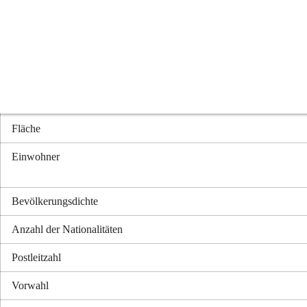
Neufeld in Zahlen
Seehöhe
Politischer Bezirk
Kfz-Kennzeichen
Fläche
Einwohner
Bevölkerungsdichte
Anzahl der Nationalitäten
Postleitzahl
Vorwahl