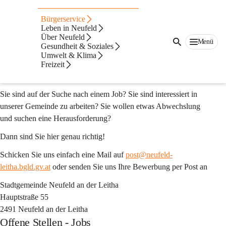
Stellenausschreibunge
Bürgerservice
n
Leben in Neufeld
Über Neufeld
Menü
Gesundheit & Soziales
Börse
Umwelt & Klima
Herzlich Willkommen in der Jobbörse der Stadtgemeinde 
Freizeit
Neufeld!
Sie sind auf der Suche nach einem Job? Sie sind interessiert in 
unserer Gemeinde zu arbeiten? Sie wollen etwas Abwechslung 
und suchen eine Herausforderung?
Dann sind Sie hier genau richtig!
Schicken Sie uns einfach eine Mail auf 
post@neufeld-
leitha.bgld.gv.at
 oder senden Sie uns Ihre Bewerbung per Post an
Stadtgemeinde Neufeld an der Leitha
Hauptstraße 55
2491 Neufeld an der Leitha
Offene Stellen - Jobs